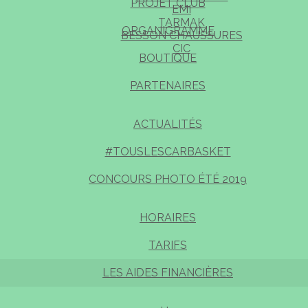
PROJET CLUB
EMI
TARMAK
ORGANIGRAMME
BESSON CHAUSSURES
CIC
BOUTIQUE
PARTENAIRES
ACTUALITÉS
#TOUSLESCARBASKET
CONCOURS PHOTO ÉTÉ 2019
HORAIRES
TARIFS
LES AIDES FINANCIÈRES