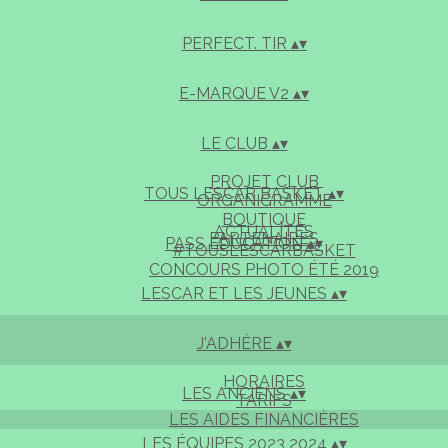
PERFECT. TIR
▴
▾
E-MARQUE V2
▴
▾
LE CLUB
▴
▾
PROJET CLUB
TOUS LESCAR BASKET
▴
▾
ORGANIGRAMME
BOUTIQUE
ACTUALITÉS
PARTENAIRES
PASS EDUCATION
▴
▾
#TOUSLESCARBASKET
CONCOURS PHOTO ÉTÉ 2019
LESCAR ET LES JEUNES
▴
▾
J'ADHÈRE
▴
▾
HORAIRES
LES ANCIENS
▴
▾
TARIFS
LES AIDES FINANCIÈRES
LES ÉQUIPES 2023 2024
▴
▾