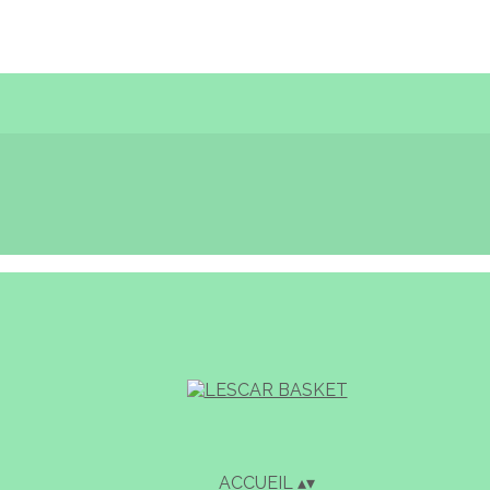
ACCUEIL
▴
▾