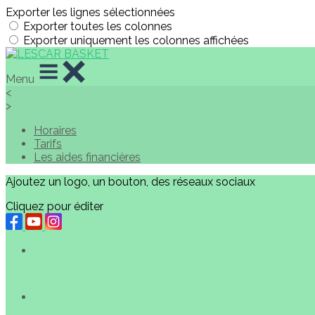
Exporter les lignes sélectionnées
Exporter toutes les colonnes
Exporter uniquement les colonnes affichées
Menu
<
>
Horaires
Tarifs
Les aides financières
Ajoutez un logo, un bouton, des réseaux sociaux
Cliquez pour éditer