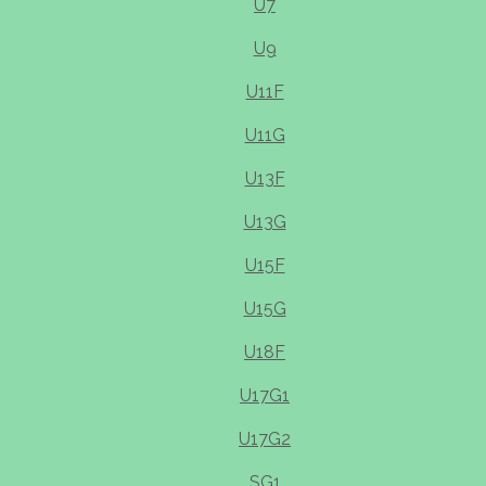
U7
U9
U11F
U11G
U13F
U13G
U15F
U15G
U18F
U17G1
U17G2
SG1