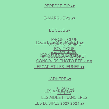
PERFECT. TIR
▴
▾
E-MARQUE V2
▴
▾
LE CLUB
▴
▾
PROJET CLUB
TOUS LESCAR BASKET
▴
▾
ORGANIGRAMME
BOUTIQUE
ACTUALITÉS
PARTENAIRES
PASS EDUCATION
▴
▾
#TOUSLESCARBASKET
CONCOURS PHOTO ÉTÉ 2019
LESCAR ET LES JEUNES
▴
▾
J'ADHÈRE
▴
▾
HORAIRES
LES ANCIENS
▴
▾
TARIFS
LES AIDES FINANCIÈRES
LES ÉQUIPES 2023 2024
▴
▾