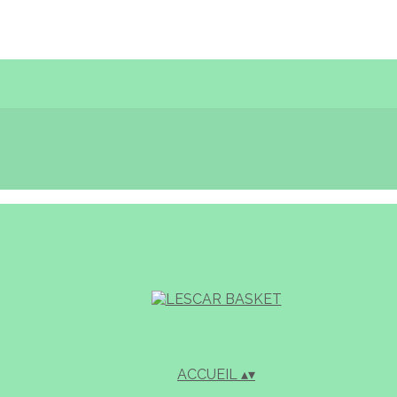
ACCUEIL
▴
▾