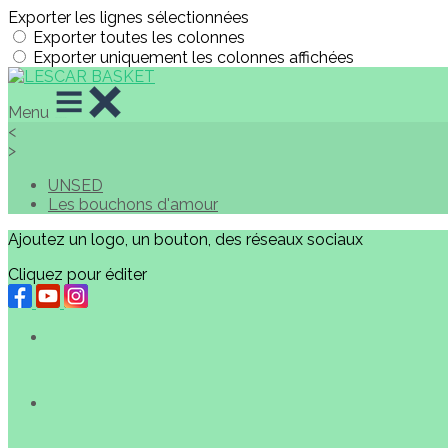
Exporter les lignes sélectionnées
Exporter toutes les colonnes
Exporter uniquement les colonnes affichées
Menu
<
>
UNSED
Les bouchons d'amour
Ajoutez un logo, un bouton, des réseaux sociaux
Cliquez pour éditer