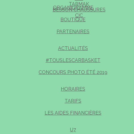
TARMAK
ORGANIGRAMME
BESSON CHAUSSURES
CIC
BOUTIQUE
PARTENAIRES
ACTUALITÉS
#TOUSLESCARBASKET
CONCOURS PHOTO ÉTÉ 2019
HORAIRES
TARIFS
LES AIDES FINANCIÈRES
U7