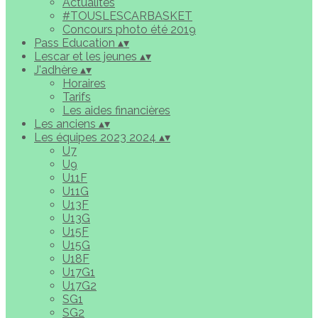
Actualités
#TOUSLESCARBASKET
Concours photo été 2019
Pass Education
▴
▾
Lescar et les jeunes
▴
▾
J'adhère
▴
▾
Horaires
Tarifs
Les aides financières
Les anciens
▴
▾
Les équipes 2023 2024
▴
▾
U7
U9
U11F
U11G
U13F
U13G
U15F
U15G
U18F
U17G1
U17G2
SG1
SG2