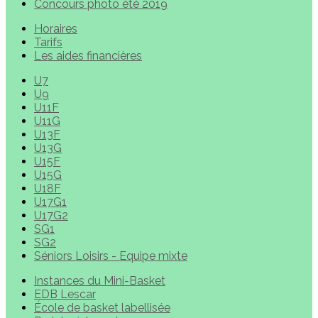
Concours photo été 2019
Horaires
Tarifs
Les aides financières
U7
U9
U11F
U11G
U13F
U13G
U15F
U15G
U18F
U17G1
U17G2
SG1
SG2
Séniors Loisirs - Equipe mixte
Instances du Mini-Basket
EDB Lescar
École de basket labellisée