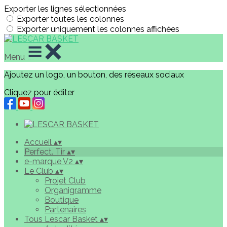
Exporter les lignes sélectionnées
Exporter toutes les colonnes
Exporter uniquement les colonnes affichées
Menu
Ajoutez un logo, un bouton, des réseaux sociaux
Cliquez pour éditer
Accueil
▴
▾
Perfect. Tir
▴
▾
e-marque V2
▴
▾
Le Club
▴
▾
Projet Club
Organigramme
Boutique
Partenaires
Tous Lescar Basket
▴
▾