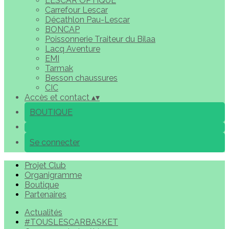
LESCAR OPTIQUE
Carrefour Lescar
Décathlon Pau-Lescar
BONCAP
Poissonnerie Traiteur du Bilaa
Lacq Aventure
EMI
Tarmak
Besson chaussures
CIC
Accès et contact
▴
▾
BOUTIQUE
Se connecter
Projet Club
Organigramme
Boutique
Partenaires
Actualités
#TOUSLESCARBASKET