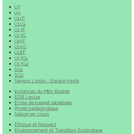
U7
U9
U11F
U11G
U13F
U13G
U15F
U15G
U18F
U17G1
U17G2
SG1
SG2
Séniors Loisirs - Equipe mixte
Instances du Mini-Basket
EDB Lescar
École de basket labellisée
Projet pédagogique
Saison en cours
Ethique et Respect
Environnement et Transition Ecologique