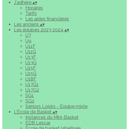
J'adhère
▴
▾
Horaires
Tarifs
Les aides financières
Les anciens
▴
▾
Les équipes 2023 2024
▴
▾
U7
U9
U11F
U11G
U13F
U13G
U15F
U15G
U18F
U17G1
U17G2
SG1
SG2
Séniors Loisirs - Equipe mixte
L'École de Basket
▴
▾
Instances du Mini-Basket
EDB Lescar
École de basket labellisée