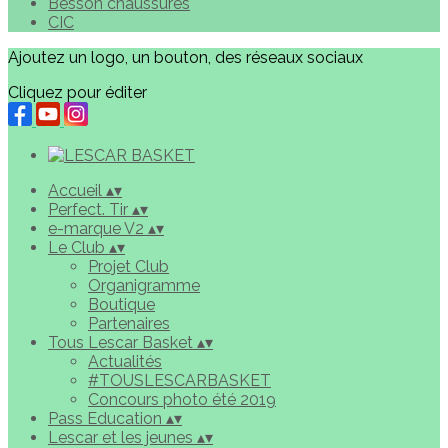
Besson chaussures
CIC
Ajoutez un logo, un bouton, des réseaux sociaux
Cliquez pour éditer
Accueil
▴
▾
Perfect. Tir
▴
▾
e-marque V2
▴
▾
Le Club
▴
▾
Projet Club
Organigramme
Boutique
Partenaires
Tous Lescar Basket
▴
▾
Actualités
#TOUSLESCARBASKET
Concours photo été 2019
Pass Education
▴
▾
Lescar et les jeunes
▴
▾