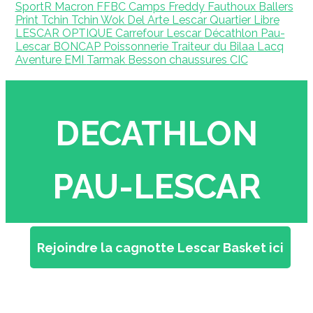
SportR Macron
FFBC Camps Freddy Fauthoux
Ballers
Print
Tchin Tchin Wok
Del Arte Lescar
Quartier Libre
LESCAR OPTIQUE
Carrefour Lescar
Décathlon Pau-
Lescar
BONCAP
Poissonnerie Traiteur du Bilaa
Lacq
Aventure
EMI
Tarmak
Besson chaussures
CIC
DECATHLON
PAU-LESCAR
Rejoindre la cagnotte Lescar Basket ici