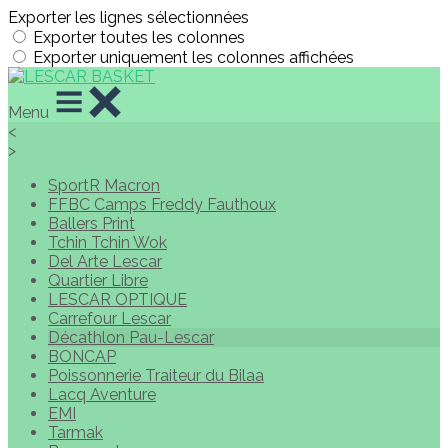
Exporter les lignes sélectionnées
Exporter toutes les colonnes
Exporter uniquement les colonnes affichées
Menu
<
>
SportR Macron
FFBC Camps Freddy Fauthoux
Ballers Print
Tchin Tchin Wok
Del Arte Lescar
Quartier Libre
LESCAR OPTIQUE
Carrefour Lescar
Décathlon Pau-Lescar
BONCAP
Poissonnerie Traiteur du Bilaa
Lacq Aventure
EMI
Tarmak