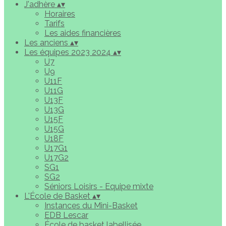
J'adhère
▴
▾
Horaires
Tarifs
Les aides financières
Les anciens
▴
▾
Les équipes 2023 2024
▴
▾
U7
U9
U11F
U11G
U13F
U13G
U15F
U15G
U18F
U17G1
U17G2
SG1
SG2
Séniors Loisirs - Equipe mixte
L'École de Basket
▴
▾
Instances du Mini-Basket
EDB Lescar
École de basket labellisée