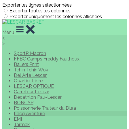
Exporter les lignes sélectionnées
Exporter toutes les colonnes
Exporter uniquement les colonnes affichées
Menu
<
>
SportR Macron
FFBC Camps Freddy Fauthoux
Ballers Print
Tchin Tchin Wok
Del Arte Lescar
Quartier Libre
LESCAR OPTIQUE
Carrefour Lescar
Décathlon Pau-Lescar
BONCAP
Poissonnerie Traiteur du Bilaa
Lacq Aventure
EMI
Tarmak