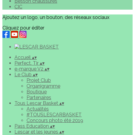
Besson chaussures
CIC
Ajoutez un logo, un bouton, des réseaux sociaux
Cliquez pour éditer
Accueil
▴
▾
Perfect. Tir
▴
▾
e-marque V2
▴
▾
Le Club
▴
▾
Projet Club
Organigramme
Boutique
Partenaires
Tous Lescar Basket
▴
▾
Actualités
#TOUSLESCARBASKET
Concours photo été 2019
Pass Education
▴
▾
Lescar et les jeunes
▴
▾