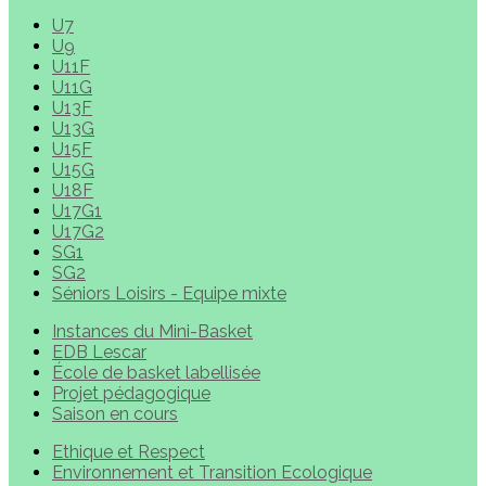
U7
U9
U11F
U11G
U13F
U13G
U15F
U15G
U18F
U17G1
U17G2
SG1
SG2
Séniors Loisirs - Equipe mixte
Instances du Mini-Basket
EDB Lescar
École de basket labellisée
Projet pédagogique
Saison en cours
Ethique et Respect
Environnement et Transition Ecologique