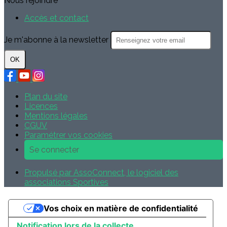
Nous rejoindre
Accès et contact
Je m'abonne à la newsletter
OK
Plan du site
Licences
Mentions légales
CGUV
Paramétrer vos cookies
Se connecter
Propulsé par AssoConnect, le logiciel des
associations Sportives
Vos choix en matière de confidentialité
Notification lors de la collecte