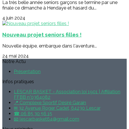
La très belle année seniors garçons se termine par une
finale ce dimanche à Hendaye et hasard du...
4 juin 2024
Nouveau projet seniors filles !
Nouvelle équipe, embarque dans l'aventure...
24 mai 2024
Notre Actu
Présentation
Infos pratiques
LESCAR BASKET - Association loi 1901 | Affiliation
FFBB n°0364082
📍 Complexe Sportif Désiré Garain
✉ 32 Avenue Roger Cadet, 64230 Lescar
☎ 06 85 30 56 15
📧 lescar.basket64@gmail.com