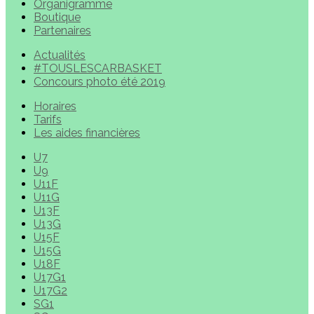
Organigramme
Boutique
Partenaires
Actualités
#TOUSLESCARBASKET
Concours photo été 2019
Horaires
Tarifs
Les aides financières
U7
U9
U11F
U11G
U13F
U13G
U15F
U15G
U18F
U17G1
U17G2
SG1