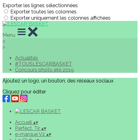
Exporter les lignes sélectionnées
Exporter toutes les colonnes
Exporter uniquement les colonnes affichées
Menu
<
>
Actualités
#TOUSLESCARBASKET
Concours photo été 2019
Ajoutez un logo, un bouton, des réseaux sociaux
Cliquez pour éditer
Accueil
▴
▾
Perfect. Tir
▴
▾
e-marque V2
▴
▾