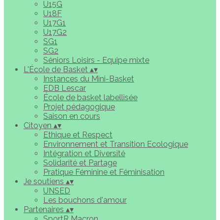
U15G
U18F
U17G1
U17G2
SG1
SG2
Séniors Loisirs - Equipe mixte
L'École de Basket
▴
▾
Instances du Mini-Basket
EDB Lescar
École de basket labellisée
Projet pédagogique
Saison en cours
Citoyen
▴
▾
Ethique et Respect
Environnement et Transition Ecologique
Intégration et Diversité
Solidarité et Partage
Pratique Féminine et Féminisation
Je soutiens
▴
▾
UNSED
Les bouchons d'amour
Partenaires
▴
▾
SportR Macron