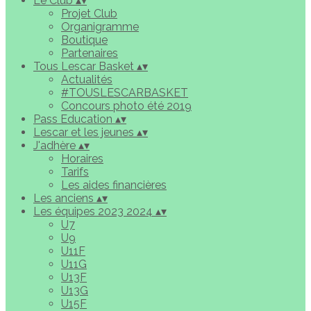
Le Club
▴
▾
Projet Club
Organigramme
Boutique
Partenaires
Tous Lescar Basket
▴
▾
Actualités
#TOUSLESCARBASKET
Concours photo été 2019
Pass Education
▴
▾
Lescar et les jeunes
▴
▾
J'adhère
▴
▾
Horaires
Tarifs
Les aides financières
Les anciens
▴
▾
Les équipes 2023 2024
▴
▾
U7
U9
U11F
U11G
U13F
U13G
U15F