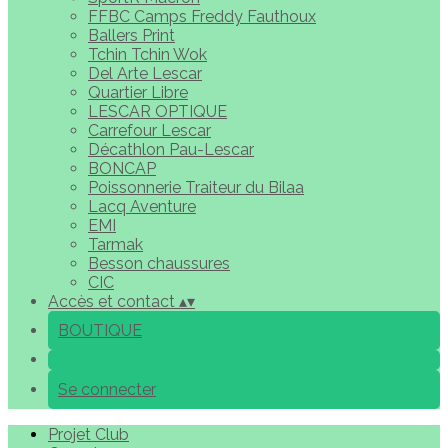
FFBC Camps Freddy Fauthoux
Ballers Print
Tchin Tchin Wok
Del Arte Lescar
Quartier Libre
LESCAR OPTIQUE
Carrefour Lescar
Décathlon Pau-Lescar
BONCAP
Poissonnerie Traiteur du Bilaa
Lacq Aventure
EMI
Tarmak
Besson chaussures
CIC
Accès et contact
▴
▾
BOUTIQUE
Se connecter
Projet Club