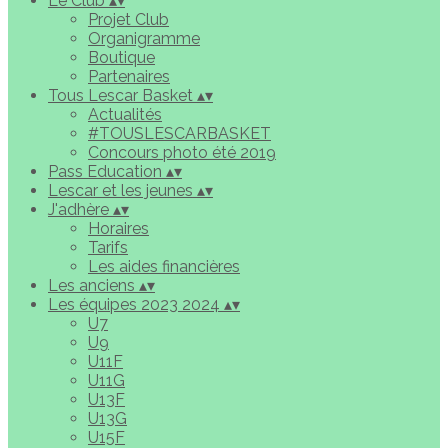
Le Club
▴
▾
Projet Club
Organigramme
Boutique
Partenaires
Tous Lescar Basket
▴
▾
Actualités
#TOUSLESCARBASKET
Concours photo été 2019
Pass Education
▴
▾
Lescar et les jeunes
▴
▾
J'adhère
▴
▾
Horaires
Tarifs
Les aides financières
Les anciens
▴
▾
Les équipes 2023 2024
▴
▾
U7
U9
U11F
U11G
U13F
U13G
U15F