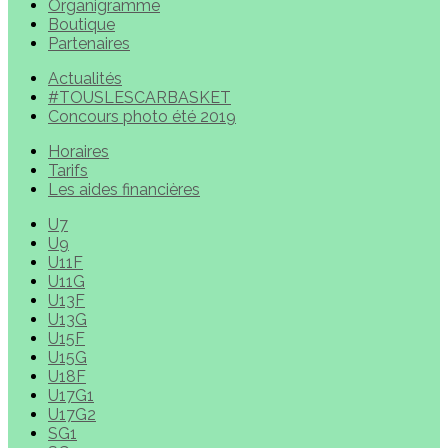
Organigramme
Boutique
Partenaires
Actualités
#TOUSLESCARBASKET
Concours photo été 2019
Horaires
Tarifs
Les aides financières
U7
U9
U11F
U11G
U13F
U13G
U15F
U15G
U18F
U17G1
U17G2
SG1