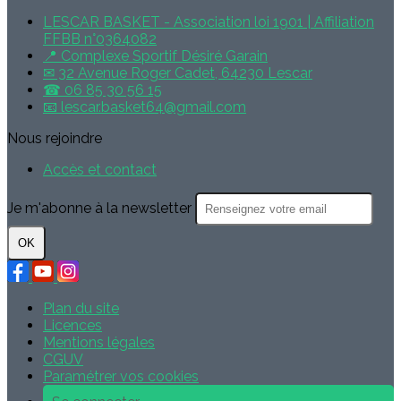
LESCAR BASKET - Association loi 1901 | Affiliation
FFBB n°0364082
📍 Complexe Sportif Désiré Garain
✉ 32 Avenue Roger Cadet, 64230 Lescar
☎ 06 85 30 56 15
📧 lescar.basket64@gmail.com
Nous rejoindre
Accès et contact
Je m'abonne à la newsletter
OK
Plan du site
Licences
Mentions légales
CGUV
Paramétrer vos cookies