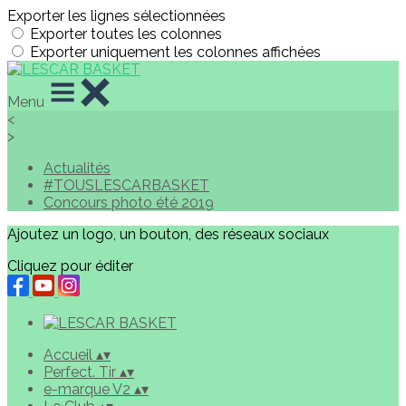
Exporter les lignes sélectionnées
Exporter toutes les colonnes
Exporter uniquement les colonnes affichées
Menu
<
>
Actualités
#TOUSLESCARBASKET
Concours photo été 2019
Ajoutez un logo, un bouton, des réseaux sociaux
Cliquez pour éditer
Accueil
▴
▾
Perfect. Tir
▴
▾
e-marque V2
▴
▾