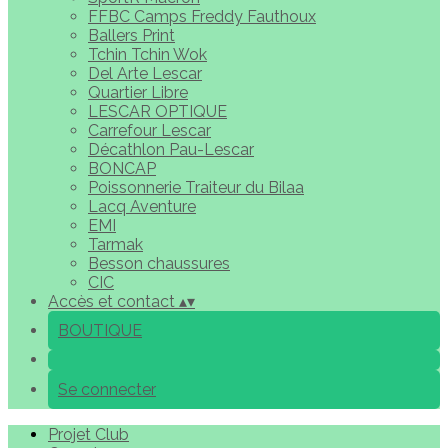
FFBC Camps Freddy Fauthoux
Ballers Print
Tchin Tchin Wok
Del Arte Lescar
Quartier Libre
LESCAR OPTIQUE
Carrefour Lescar
Décathlon Pau-Lescar
BONCAP
Poissonnerie Traiteur du Bilaa
Lacq Aventure
EMI
Tarmak
Besson chaussures
CIC
Accès et contact
▴
▾
BOUTIQUE
Se connecter
Projet Club