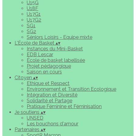
U15G
U18F
U17G1
U17G2
SG1
SG2
Séniors Loisirs - Equipe mixte
L'École de Basket
▴
▾
Instances du Mini-Basket
EDB Lescar
École de basket labellisée
Projet pédagogique
Saison en cours
Citoyen
▴
▾
Ethique et Respect
Environnement et Transition Ecologique
Intégration et Diversité
Solidarité et Partage
Pratique Féminine et Féminisation
Je soutiens
▴
▾
UNSED
Les bouchons d'amour
Partenaires
▴
▾
SportR Macron