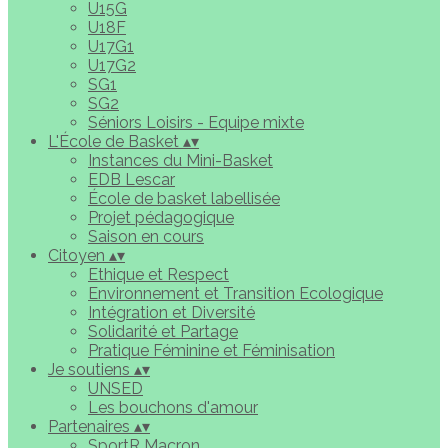
U15G
U18F
U17G1
U17G2
SG1
SG2
Séniors Loisirs - Equipe mixte
L'École de Basket
▴
▾
Instances du Mini-Basket
EDB Lescar
École de basket labellisée
Projet pédagogique
Saison en cours
Citoyen
▴
▾
Ethique et Respect
Environnement et Transition Ecologique
Intégration et Diversité
Solidarité et Partage
Pratique Féminine et Féminisation
Je soutiens
▴
▾
UNSED
Les bouchons d'amour
Partenaires
▴
▾
SportR Macron