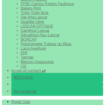
FFBC Camps Freddy Fauthoux
Ballers Print
Tchin Tchin Wok
Del Arte Lescar
Quartier Libre
LESCAR OPTIQUE
Carrefour Lescar
Décathlon Pau-Lescar
BONCAP
Poissonnerie Traiteur du Bilaa
Lacq Aventure
EMI
Tarmak
Besson chaussures
CIC
Accès et contact
▴
▾
BOUTIQUE
Se connecter
Projet Club