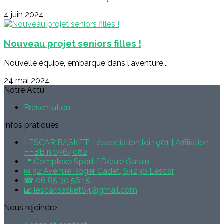
4 juin 2024
Nouveau projet seniors filles !
Nouvelle équipe, embarque dans l'aventure...
24 mai 2024
Notre Actu
Présentation
Infos pratiques
LESCAR BASKET - Association loi 1901 | Affiliation
FFBB n°0364082
📍 Complexe Sportif Désiré Garain
✉ 32 Avenue Roger Cadet, 64230 Lescar
☎ 06 85 30 56 15
📧 lescar.basket64@gmail.com
Nous rejoindre