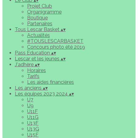
Le Club
▴
▾
Projet Club
Organigramme
Boutique
Partenaires
Tous Lescar Basket
▴
▾
Actualités
#TOUSLESCARBASKET
Concours photo été 2019
Pass Education
▴
▾
Lescar et les jeunes
▴
▾
J'adhère
▴
▾
Horaires
Tarifs
Les aides financières
Les anciens
▴
▾
Les équipes 2023 2024
▴
▾
U7
U9
U11F
U11G
U13F
U13G
U15F