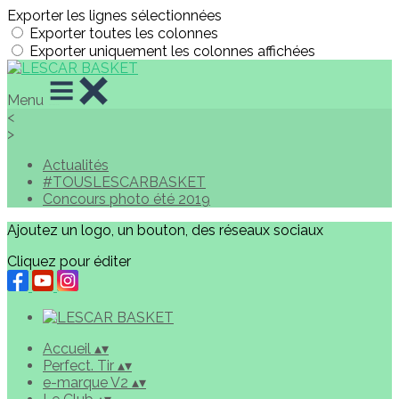
Exporter les lignes sélectionnées
Exporter toutes les colonnes
Exporter uniquement les colonnes affichées
Menu
<
>
Actualités
#TOUSLESCARBASKET
Concours photo été 2019
Ajoutez un logo, un bouton, des réseaux sociaux
Cliquez pour éditer
Accueil
▴
▾
Perfect. Tir
▴
▾
e-marque V2
▴
▾