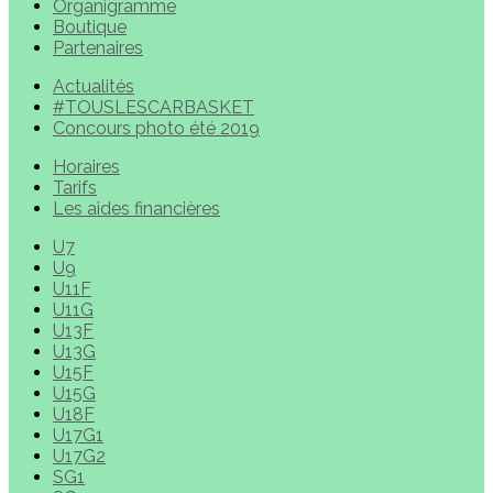
Organigramme
Boutique
Partenaires
Actualités
#TOUSLESCARBASKET
Concours photo été 2019
Horaires
Tarifs
Les aides financières
U7
U9
U11F
U11G
U13F
U13G
U15F
U15G
U18F
U17G1
U17G2
SG1