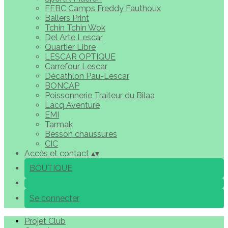
FFBC Camps Freddy Fauthoux
Ballers Print
Tchin Tchin Wok
Del Arte Lescar
Quartier Libre
LESCAR OPTIQUE
Carrefour Lescar
Décathlon Pau-Lescar
BONCAP
Poissonnerie Traiteur du Bilaa
Lacq Aventure
EMI
Tarmak
Besson chaussures
CIC
Accès et contact
▴
▾
BOUTIQUE
Se connecter
Projet Club