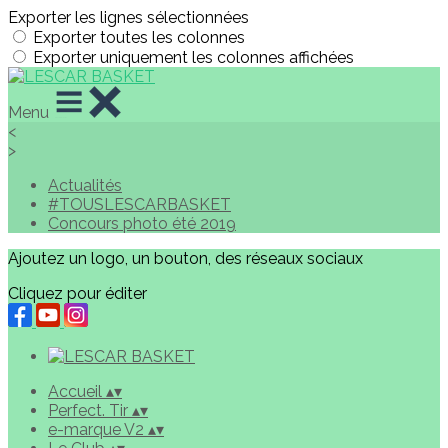
Exporter les lignes sélectionnées
Exporter toutes les colonnes
Exporter uniquement les colonnes affichées
Menu
<
>
Actualités
#TOUSLESCARBASKET
Concours photo été 2019
Ajoutez un logo, un bouton, des réseaux sociaux
Cliquez pour éditer
Accueil
▴
▾
Perfect. Tir
▴
▾
e-marque V2
▴
▾