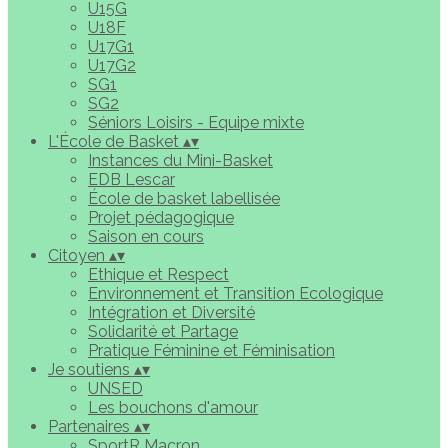
U15G
U18F
U17G1
U17G2
SG1
SG2
Séniors Loisirs - Equipe mixte
L'École de Basket
▴
▾
Instances du Mini-Basket
EDB Lescar
École de basket labellisée
Projet pédagogique
Saison en cours
Citoyen
▴
▾
Ethique et Respect
Environnement et Transition Ecologique
Intégration et Diversité
Solidarité et Partage
Pratique Féminine et Féminisation
Je soutiens
▴
▾
UNSED
Les bouchons d'amour
Partenaires
▴
▾
SportR Macron