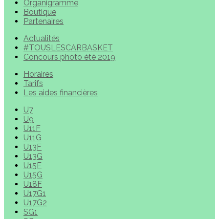
Organigramme
Boutique
Partenaires
Actualités
#TOUSLESCARBASKET
Concours photo été 2019
Horaires
Tarifs
Les aides financières
U7
U9
U11F
U11G
U13F
U13G
U15F
U15G
U18F
U17G1
U17G2
SG1