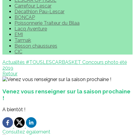
LESCAR OPTIQUE
Carrefour Lescar
Décathlon Pau-Lescar
BONCAP
Poissonnerie Traiteur du Bilaa
Lacq Aventure
EMI
Tarmak
Besson chaussures
CIC
Actualités
#TOUSLESCARBASKET
Concours photo été
2019
Retour
Venez vous renseigner sur la saison prochaine
!
A bientôt !
Consultez également