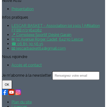
Notre Actu
Présentation
Infos pratiques
LESCAR BASKET - Association loi 1901 | Affiliation
FFBB n°0364082
📍 Complexe Sportif Désiré Garain
✉ 32 Avenue Roger Cadet, 64230 Lescar
☎ 06 85 30 56 15
📧 lescar.basket64@gmail.com
Nous rejoindre
Accès et contact
Je m'abonne à la newsletter
OK
Plan du site
Licences