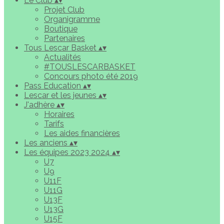
Le Club
▴
▾
Projet Club
Organigramme
Boutique
Partenaires
Tous Lescar Basket
▴
▾
Actualités
#TOUSLESCARBASKET
Concours photo été 2019
Pass Education
▴
▾
Lescar et les jeunes
▴
▾
J'adhère
▴
▾
Horaires
Tarifs
Les aides financières
Les anciens
▴
▾
Les équipes 2023 2024
▴
▾
U7
U9
U11F
U11G
U13F
U13G
U15F