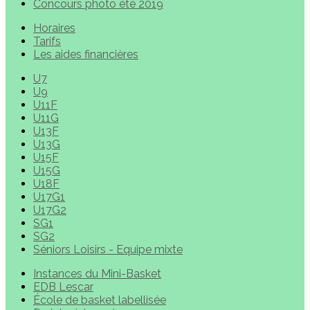
Concours photo été 2019
Horaires
Tarifs
Les aides financières
U7
U9
U11F
U11G
U13F
U13G
U15F
U15G
U18F
U17G1
U17G2
SG1
SG2
Séniors Loisirs - Equipe mixte
Instances du Mini-Basket
EDB Lescar
École de basket labellisée