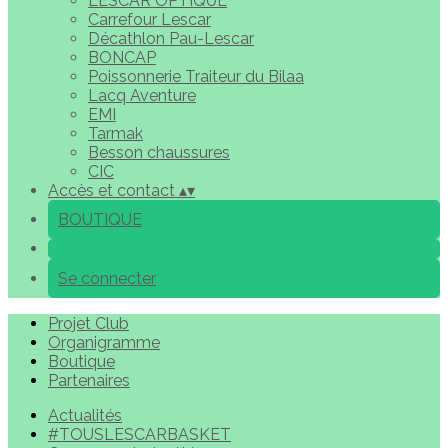
LESCAR OPTIQUE
Carrefour Lescar
Décathlon Pau-Lescar
BONCAP
Poissonnerie Traiteur du Bilaa
Lacq Aventure
EMI
Tarmak
Besson chaussures
CIC
Accès et contact
▴
▾
BOUTIQUE
Se connecter
Projet Club
Organigramme
Boutique
Partenaires
Actualités
#TOUSLESCARBASKET