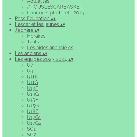
Actualités
#TOUSLESCARBASKET
Concours photo été 2019
Pass Education
▴
▾
Lescar et les jeunes
▴
▾
J'adhère
▴
▾
Horaires
Tarifs
Les aides financières
Les anciens
▴
▾
Les équipes 2023 2024
▴
▾
U7
U9
U11F
U11G
U13F
U13G
U15F
U15G
U18F
U17G1
U17G2
SG1
SG2