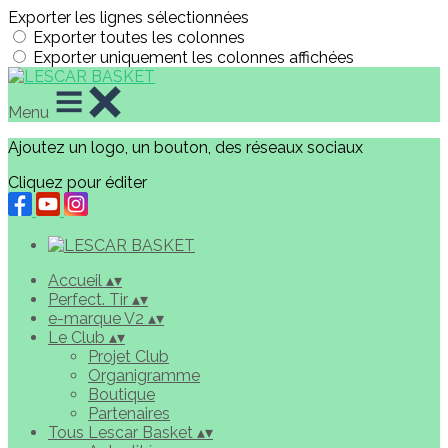
Exporter les lignes sélectionnées
Exporter toutes les colonnes
Exporter uniquement les colonnes affichées
Menu
Ajoutez un logo, un bouton, des réseaux sociaux
Cliquez pour éditer
Accueil
▴
▾
Perfect. Tir
▴
▾
e-marque V2
▴
▾
Le Club
▴
▾
Projet Club
Organigramme
Boutique
Partenaires
Tous Lescar Basket
▴
▾